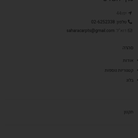
יפו44
טלפון: 02-6252338
דוא"ל:
saharacarpts@gmail.com
סהרה
אודות
קטגוריות נוספות
בלוג
תקנון
,