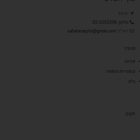
יפו44
טלפון: 02-6252338
דוא"ל:
saharacarpts@gmail.com
סהרה
אודות
קטגוריות נוספות
בלוג
תקנון
,