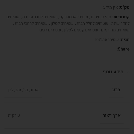
מק"ט:
אין מידע
קטגוריות:
סוגי שטיחים
,
שטיחי אבסטרקט
,
שטיחים לחדר עבודה
,
שטיחים
לחדר שינה
,
שטיחים לחלל הבית
,
שטיחים לסלון
,
שטיחים לרחבי הבית
,
שטיחים מודרניים
,
שטיחים קטנים לסלון
,
שטיחים רכים
תגית:
שטיחי ארג'נטו
Share:
מידע נוסף
צבע
אפור, בז', זהב, לבן
ארץ ייצור
טורקיה