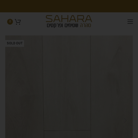
0
SOLD OUT