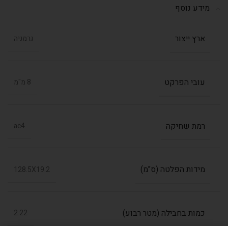
מידע נוסף
ארץ ייצור
גרמניה
עובי הפרקט
8 מ"מ
רמת שחיקה
ac4
מידות הפלטה (ס"מ)
128.5X19.2
כמות בחבילה (מטר רבוע)
2.22