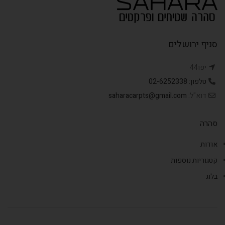
סניף ירושלים
יפו44
טלפון: 02-6252338
דוא"ל:
saharacarpts@gmail.com
סהרה
אודות
קטגוריות נוספות
בלוג