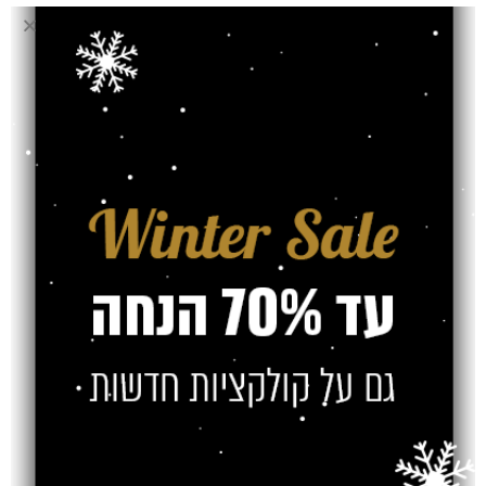
בחירת מוצר
פרקט (מ"ר)
אחריות
חוות דעת (0)
משלוח
צרו קשר
מוצרים קשורים