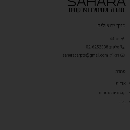
סניף ירושלים
יפו44
טלפון: 02-6252338
דוא"ל:
saharacarpts@gmail.com
סהרה
אודות
קטגוריות נוספות
בלוג