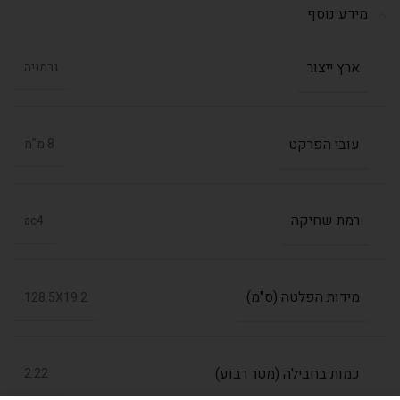
מידע נוסף
ארץ ייצור
גרמניה
עובי הפרקט
8 מ"מ
רמת שחיקה
ac4
מידות הפלטה (ס"מ)
128.5X19.2
כמות בחבילה (מטר רבוע)
2.22