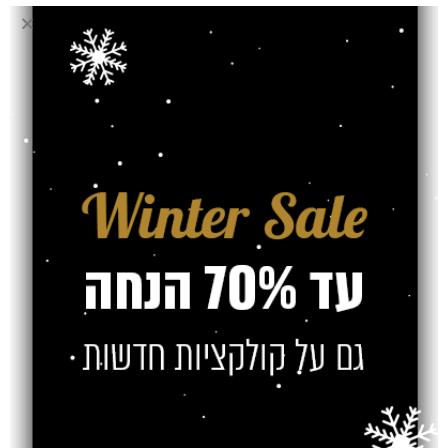
בחירת מוצר
פרקט (מ"ר)
אחריות
חוות דעת (0)
משלוח
צרו קשר
מוצרים קשורים