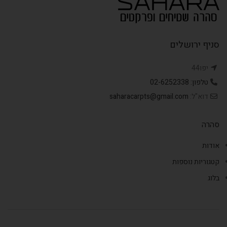
סניף ירושלים
יפו44
טלפון: 02-6252338
דוא"ל:
saharacarpts@gmail.com
סהרה
אודות
קטגוריות נוספות
בלוג