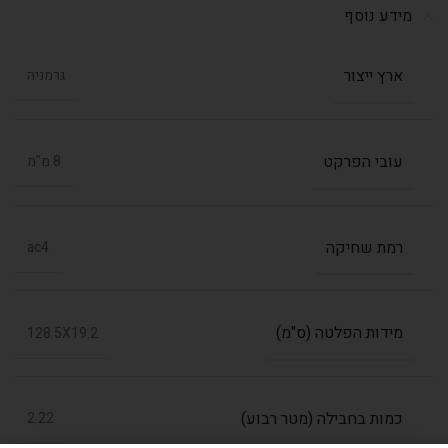
מידע נוסף
ארץ ייצור
גרמניה
עובי הפרקט
8 מ"מ
רמת שחיקה
ac4
מידות הפלטה (ס"מ)
128.5X19.2
כמות בחבילה (מטר רבוע)
2.22