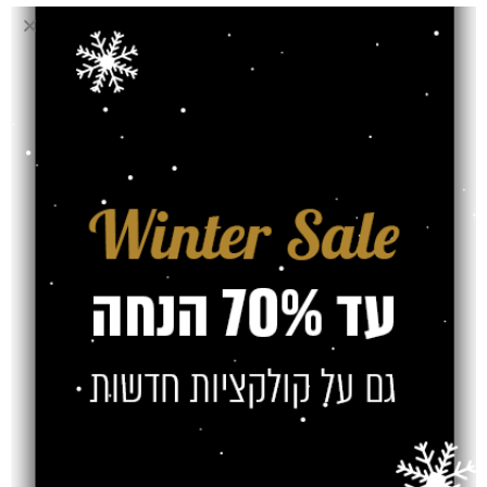
בחירת מוצר
פרקט (מ"ר)
אחריות
חוות דעת (0)
משלוח
צרו קשר
מוצרים קשורים