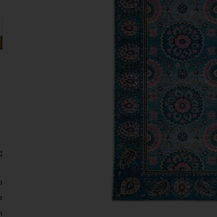
מ
ק
ת