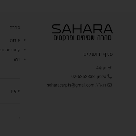
סהרה
אודות
קטגוריות נו
סניף ירושלים
בלוג
יפו44
טלפון: 02-6252338
דוא"ל:
saharacarpts@gmail.com
תקנון
,