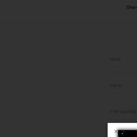
Share
צבעוני
טורקיה
קשר למ"ר