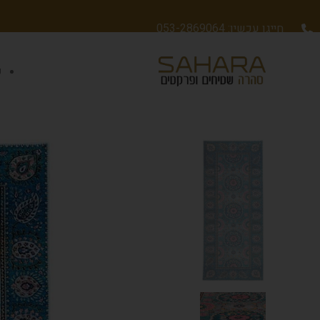
חייגו עכשיו: 053-2869064
ש