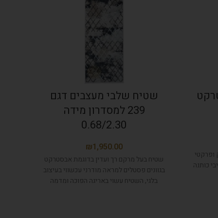
רקט
שטיח שלבי מעצבים דגם
שט
239 למסדרון מידה
0.68/2.30
שטיח 
₪
 ופרקטי
שטיח בעל מרקם רך ועדין בדוגמת אבסטרקט
בי כותנה
בגוונים פסטלים למראה מודרני עכשווי בעיצוב
בלגי, השטיח עשוי באריגה הפוכה ומדמה
שטיח בעבודת יד ולכן אינו סימטרי ב100%,
קל מאוד לניקוי.