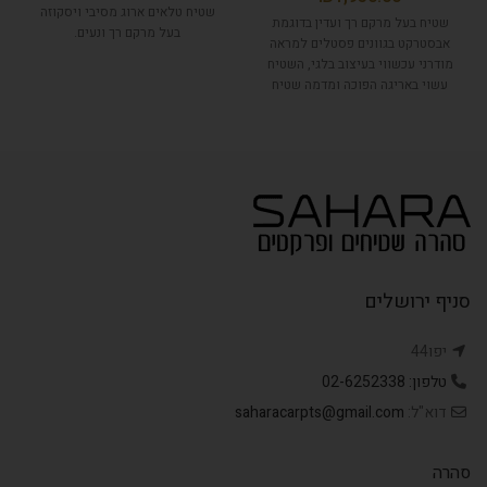
שטיח טלאים ארוג מסיבי ויסקוזה
שטיח בעל מרקם רך ועדין בדוגמת
בעל מרקם רך ונעים.
אבסטרקט בגוונים פסטלים למראה
מודרני עכשווי בעיצוב בלגי, השטיח
עשוי באריגה הפוכה ומדמה שטיח
בעבודת יד ולכן אינו סימטרי ב100%,
קל מאוד לניקוי.
סניף ירושלים
יפו44
טלפון: 02-6252338
דוא"ל:
saharacarpts@gmail.com
סהרה