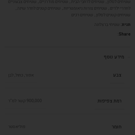
שטיחים לסלון
,
שטיחים לרחבי הבית
,
שטיחים מודרניים
,
שטיחים צבעוניים
לחדרי ילדים
,
שטיחים צורות גיאומטריות
,
שטיחים קטנים לחדר שינה
,
שטיחים קטנים לסלון
,
שטיחים רכים
תגית:
שטיחי ברצלונה
Share:
מידע נוסף
צבע
אפור, כחול, לבן
רמת צפיפות
900,000 קשר למ"ר
חומר
פוליאסטר