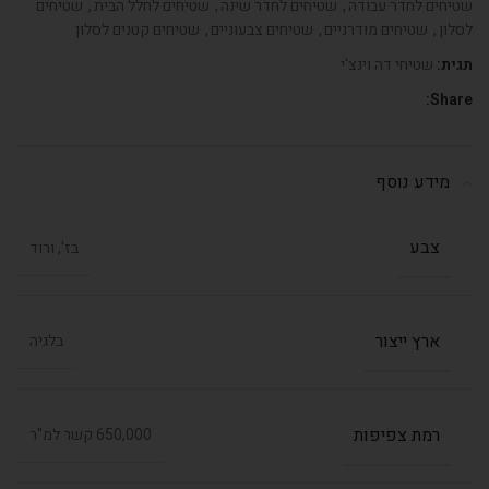
שטיחים לחדר עבודה
,
שטיחים לחדר שינה
,
שטיחים לחלל הבית
,
שטיחים
לסלון
,
שטיחים מודרניים
,
שטיחים צבעוניים
,
שטיחים קטנים לסלון
תגית:
שטיחי דה וינצ'י
Share:
מידע נוסף
צבע
בז', ורוד
ארץ ייצור
בלגיה
רמת צפיפות
650,000 קשר למ"ר