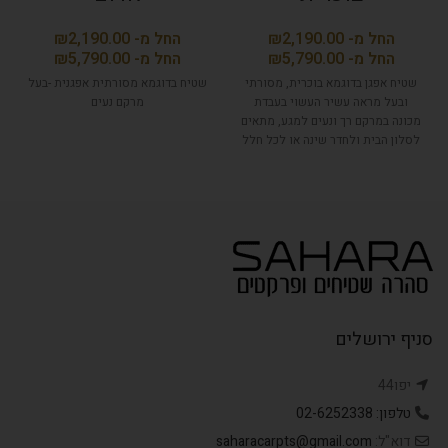
₪
₪
₪
₪
שטיח אפגן בדוגמא בוכרית, מסורתי
שטיח בדוגמא מסורתית אפגנית -בעל
ובעל מראה עשיר העשוי בעבדת
מרקם נעים
מכונה במרקם רך ונעים למגע, מתאים
לסלון הבית ולחדר שינה או לכל חלל
אחר שרוצים להוסיף אווירה
אותנטית.
סניף ירושלים
יפו44
טלפון: 02-6252338
דוא"ל:
saharacarpts@gmail.com