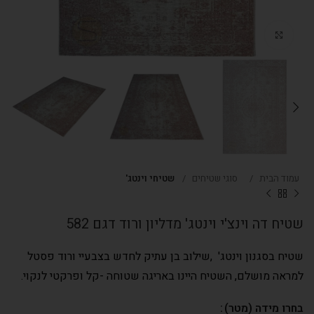
Click to enlarge
עמוד הבית
סוגי שטיחים
שטיחי וינטג'
שטיח דה וינצ'י וינטג' מדליון ורוד דגם 582
שטיח בסגנון וינטג' ,שילוב בן עתיק לחדש בצבעיי ורוד פסטל
למראה מושלם, השטיח היינו באריגה שטוחה -קל ופרקטי לנקוי.
בחרו מידה (מטר)