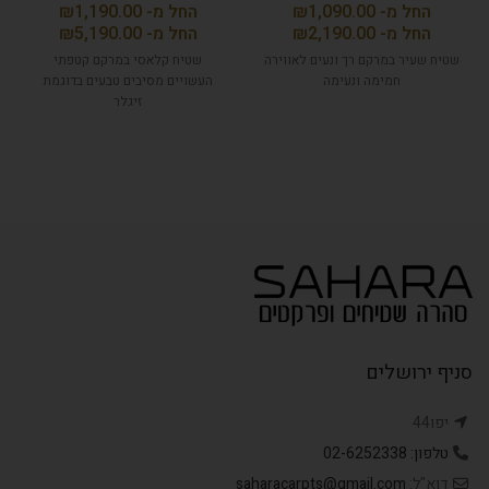
₪
₪
₪
₪
שטיח שעיר במרקם רך ונעים לאווירה
שטיח קלאסי במרקם קטפתי
חמימה ונעימה
העשויים מסיבים טבעים בדוגמת
זיגלר
סניף ירושלים
יפו44
טלפון: 02-6252338
דוא"ל:
saharacarpts@gmail.com