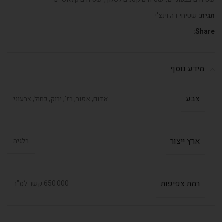
תגית:
שטיחי דה וינצ'י
Share:
מידע נוסף
צבע
אדום, אפור, בז', ירוק, כחול, צבעוני
ארץ ייצור
בלגיה
רמת צפיפות
650,000 קשר למ"ר