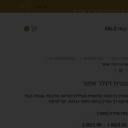
צור קשר
 לבית הלקוח עד 5 עסקים
 קשר
SALE
0
עמוד הבית
סוגי שטיחים
שטיחים קלאסיים
טיח זיגלר אפור
טיח זיגלר אפור
טיח בדוגמה קלאסית אצילית למראה מלכותי ,שטיח בעל
רקם רך ועדין ברמת גימור גבוהה. קל לניקוי.
חרו מידה (מטר)
2.00/2.90
1.60/2.30