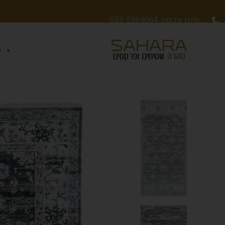
חייגו עכשיו: 053-2869064
ש