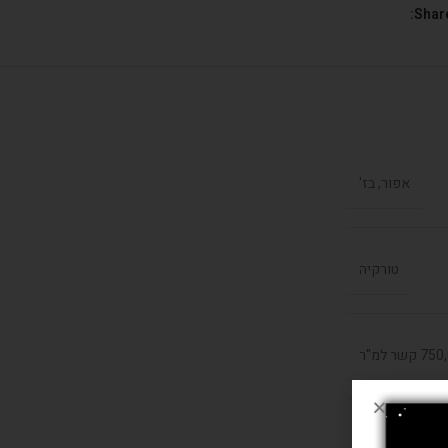
Share
אפור, בז'
טורקיה
קשר למ"ר
פוליאסטר