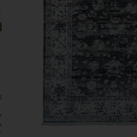
מ
ק
ש