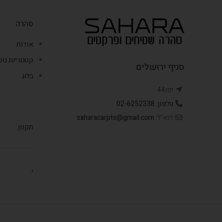
סהרה
אודות
קטגוריות נו
סניף ירושלים
בלוג
יפו44
טלפון: 02-6252338
דוא"ל:
saharacarpts@gmail.com
תקנון
,