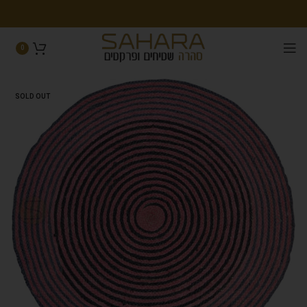
0
SOLD OUT