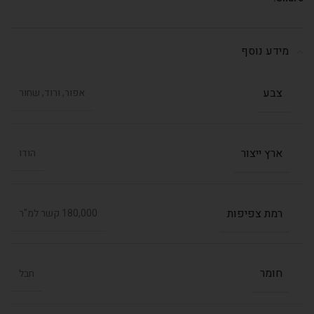
מידע נוסף
צבע
אפור, ורוד, שחור
ארץ ייצור
הודו
רמת צפיפות
180,000 קשר למ"ר
חומר
חבל