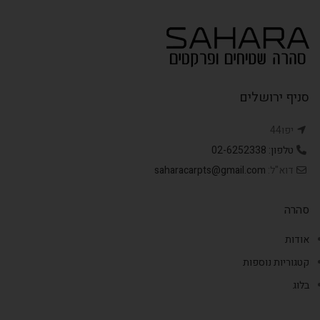
סניף ירושלים
יפו44
טלפון: 02-6252338
דוא"ל:
saharacarpts@gmail.com
סהרה
אודות
קטגוריות נוספות
בלוג