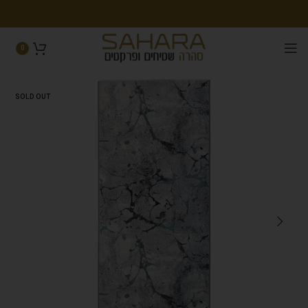
0
SOLD OUT