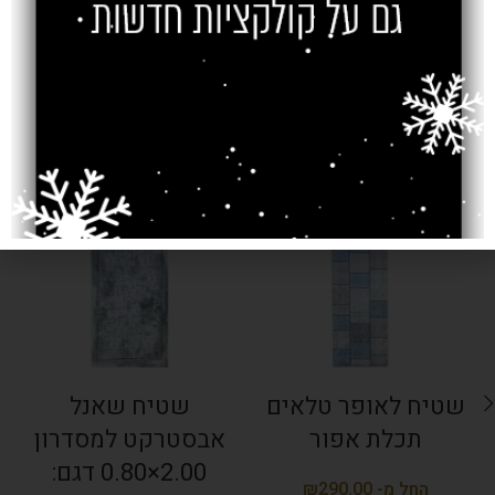
מוצרים קשורים
SOLD OUT
SOLD OUT
שטיח לאופר טלאים
שטיח שאנל
תכלת אפור
אבסטרקט למסדרון
2.00×0.80 דגם:
₪