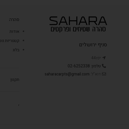
סהרה
אודות
קטגוריות נו
סניף ירושלים
בלוג
יפו44
טלפון: 02-6252338
דוא"ל:
saharacarpts@gmail.com
תקנון
,