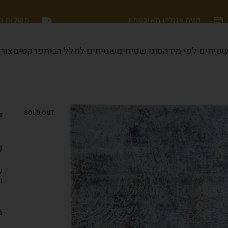
קניה אונליין מאובטחת
משלוח חינם
טיחים לפי מידה
סוגי שטיחים
שטיחים לחלל הבית
פרקטים
צור
SOLD OUT
שט
ש
ש
ו
ב