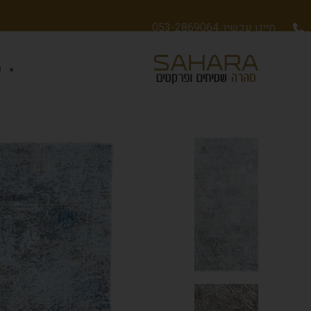
חייגו עכשיו: 053-2869064
ש