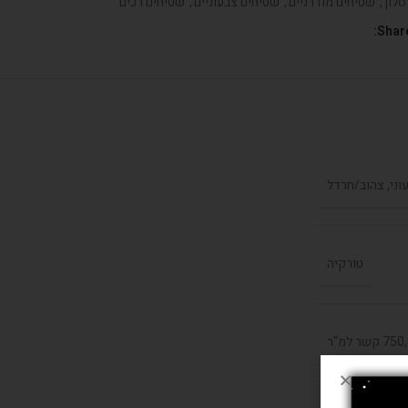
סלון
,
שטיחים מודרניים
,
שטיחים צבעוניים
,
שטיחים רכים
Share
עוני, צהוב/חרדל
טורקיה
קשר למ"ר