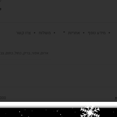
ל
:
מידע נוסף
אחריות
משלוח
צרו קשר
אדום, אפור, בריק, כחול, כתום, צב
ת
750,000 