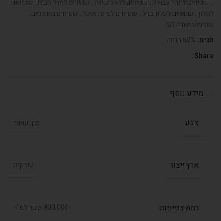
,
שטיחים לחדר עבודה
,
שטיחים לחדר שינה
,
שטיחים לחלל הבית
,
שטיחים
לסלון
,
שטיחים לסלון בזול
,
שטיחים לפינת אוכל
,
שטיחים מודרניים
,
שטיחים שחור לבן
תגית:
60% הנחה
Share:
מידע נוסף
צבע
לבן, שחור
ארץ ייצור
טורקיה
רמת צפיפות
800,000 קשר למ"ר