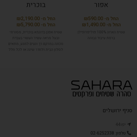
אפור
בוכרית
₪
₪
₪
₪
שטיח הארוג 100% פוליפרופילן
שטיח אפגן בדוגמא בוכרית, מסורתי
ברמת עיבוד גבוהה
ובעל מראה עשיר העשוי בעבדת
מכונה במרקם רך ונעים למגע, מתאים
לסלון הבית ולחדר שינה או לכל חלל
אחר שרוצים להוסיף אווירה
אותנטית.
סניף ירושלים
יפו44
טלפון: 02-6252338