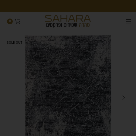
0
SOLD OUT