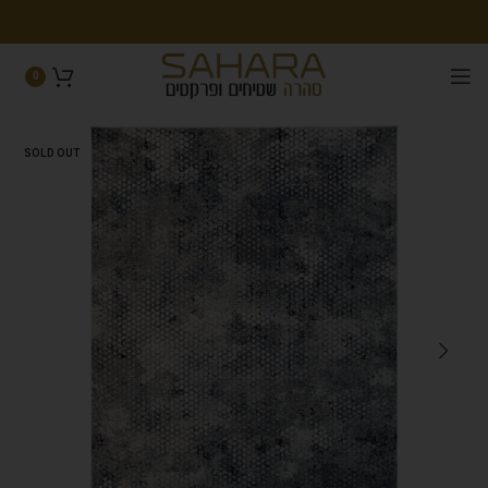
0
SOLD OUT