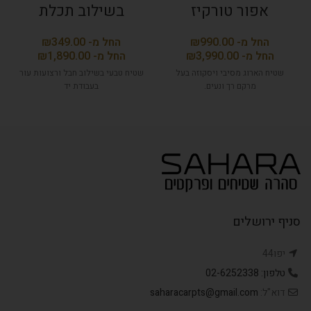
אפור טורקיז
בשילוב תכלת
₪
₪
₪
₪
שטיח הארוג מסיבי ויסקוזה בעל
שטיח טבעי בשילוב חבל ורצועות עור
מרקם רך ונעים.
בעבודת יד
סניף ירושלים
יפו44
טלפון: 02-6252338
דוא"ל:
saharacarpts@gmail.com