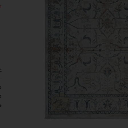
ה
מ
ק
: