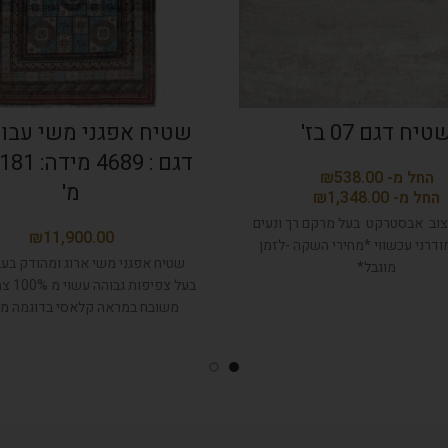
טיח דגם 07 בז'
שטיח אפגני משי עבוד
דגם : 4689
₪
מ'
₪
צוב אבסטרקט בעל מרקם רך ונעים
₪
דרני עכשווי *מחירי השקה -לזמן
שטיח אפגני משי ארוג ומהודק בעב
מוגבל*
בעל צפיפ
משובח במראה קלאסי בדוגמה מ
ומלכותית, בעל צבעים טבעיים