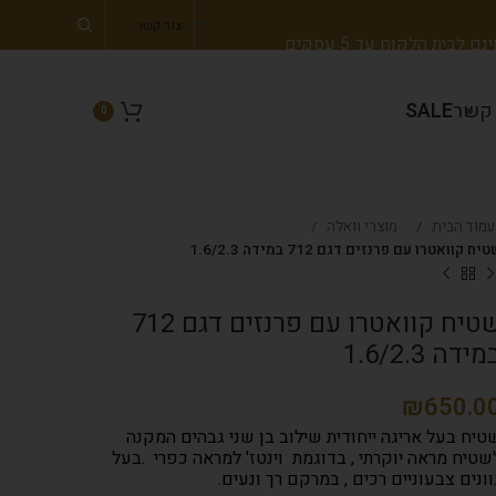
צור קשר
 לבית הלקוח עד 5 עסקים
 קשר
SALE
0
עמוד הבית
מוצרי וואלה
יח קוואטרו עם פרנזים דגם 712 במידה 1.6/2.3
שטיח קוואטרו עם פרנזים דגם 712
ידה 1.6/2.3
₪
טיח בעל אריגה ייחודית שילוב בן שני גבהים המקנה
שטיח מראה יוקרתי , בדוגמת וינטז' למראה כפרי .בעל
וונים צבעוניים רכים , במרקם רך ונעים.