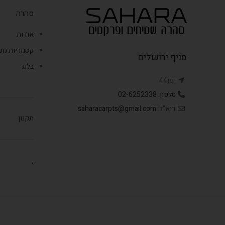
סהרה
אודות
קטגוריות נו
סניף ירושלים
בלוג
יפו44
טלפון: 02-6252338
דוא"ל:
saharacarpts@gmail.com
תקנון
,