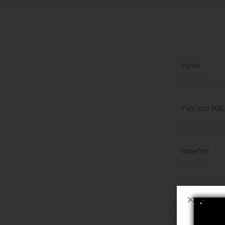
טורקיה
קשר למ"ר
פוליאסטר
2.00/2.90
,
1.6