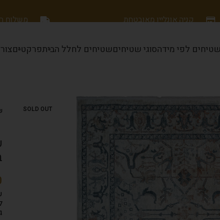
קניה אונליין מאובטחת
משלוח חינם
טיחים לפי מידה
סוגי שטיחים
שטיחים לחלל הבית
פרקטים
צור
SOLD OUT
שט
במ
ש
ל
ג