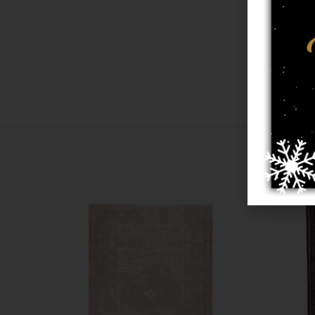
10 מ"מ
טורקיז, צבעוני