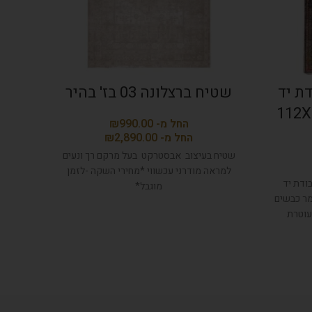
ת יד
שטיח ברצלונה 03 בז' בהיר
שטיח 
 מידה: 112X181
₪
₪
שטיח בעיצוב אבסטרקט בעל מרקם רך ונעים
שטיח 
למראה מודרני עכשווי *מחירי השקה -לזמן
למראה
ודת יד
מוגבל*
ות גבוהה עשוי מ 100% צמר כבשים
עוטרת
.