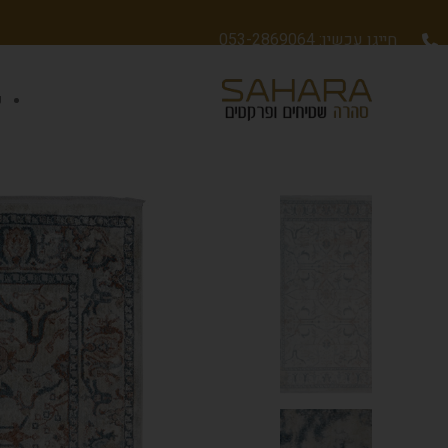
חייגו עכשיו: 053-2869064
ש