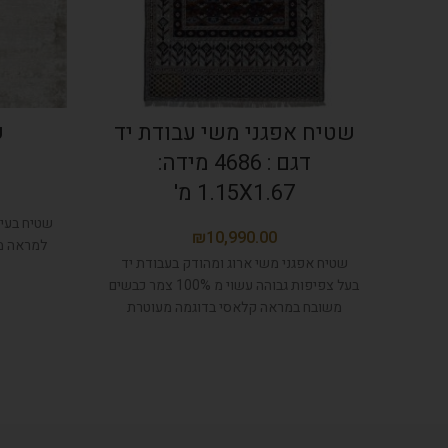
שטיח אפגני משי עבודת יד
ש
דגם : 4686 מידה:
1.15X1.67 מ'
שטיח בעי
₪
למראה מו
שטיח אפגני משי ארוג ומהודק בעבודת יד
בעל צפיפות גבוהה עשוי מ 100% צמר כבשים
משובח במראה קלאסי בדוגמה מעוטרת
ומלכותית, בעל צבעים טבעיים.