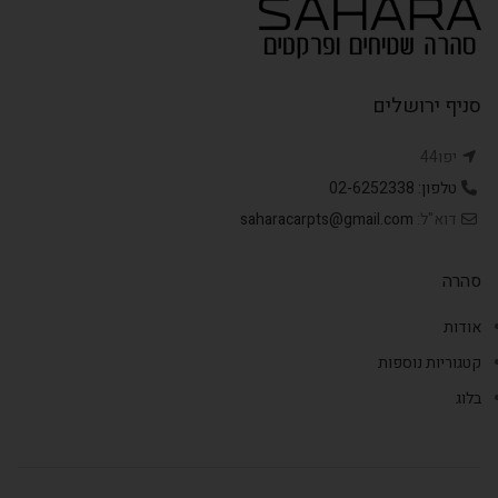
סניף ירושלים
יפו44
טלפון: 02-6252338
דוא"ל:
saharacarpts@gmail.com
סהרה
אודות
קטגוריות נוספות
בלוג