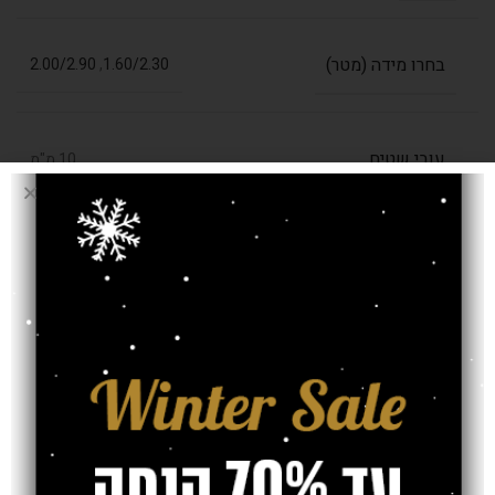
בחרו מידה (מטר)
2.00/2.90
,
1.60/2.30
עובי שטיח
10 מ"מ
צבע
סילבר, בז', לבן
אחריות
חוות דעת (0)
משלוח