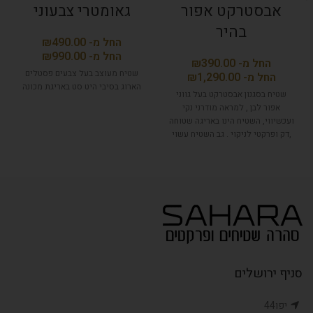
אבסטרקט אפור
גאומטרי צבעוני
בהיר
₪
₪
₪
שטיח מעוצב בעל צבעים פסטלים
₪
הארוג בסיבי היט סט באריגת מכונה
שטיח בסגנון אבסטרקט בעל גווני
אפור לבן , למראה מודרני נקי
ועכשיווי, השטיח הינו באריגה שטוחה
,דק ופרקטי לניקוי . גב השטיח עשוי
מגומי מיוחד המונע החלקה.
סניף ירושלים
יפו44