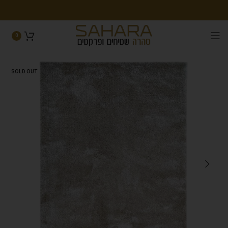
0
SOLD OUT