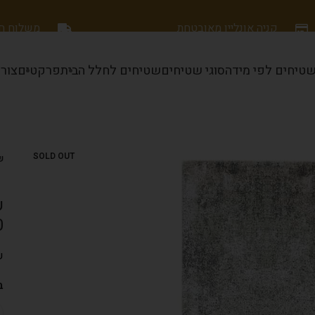
קניה אונליין מאובטחת
משלוח חינם
טיחים לפי מידה
סוגי שטיחים
שטיחים לחלל הבית
פרקטים
צור
SOLD OUT
שט
ש
.80
ש
ב