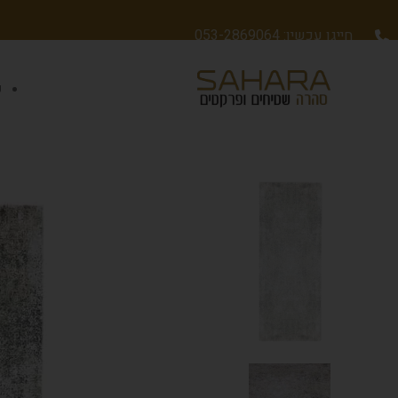
חייגו עכשיו: 053-2869064
ש