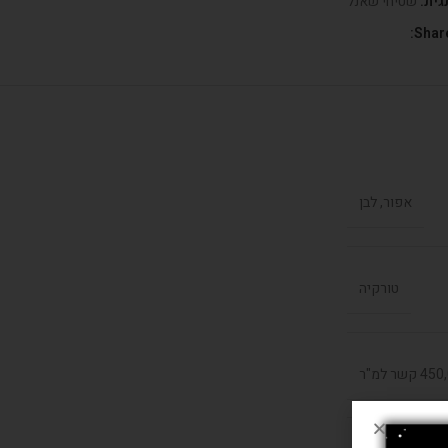
גית:
שטיחי שאנל
Share
אפור, לבן
טורקיה
קשר למ"ר