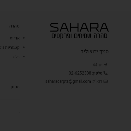
סהרה
אודות
קטגוריות נו
סניף ירושלים
בלוג
יפו44
טלפון: 02-6252338
דוא"ל:
saharacarpts@gmail.com
תקנון
,