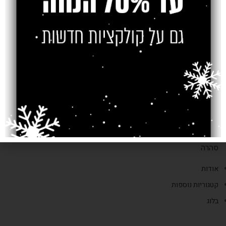
סניף ירושלים
יפו44
טלפון: 02-6252338
דוא"ל:
saharacarpts@gmail.com
סהרה
אודות
קטגוריות נוספות
בלוג