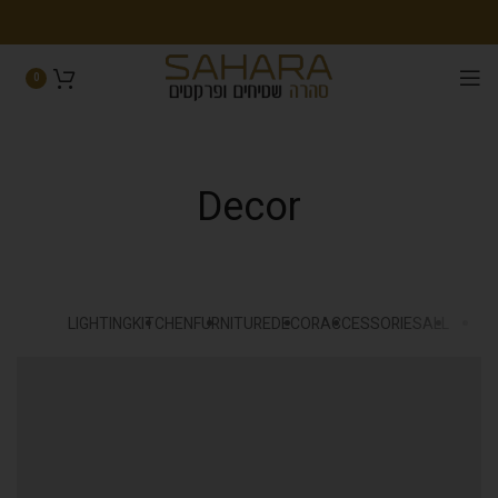
0
Decor
LIGHTING
KITCHEN
FURNITURE
DECOR
ACCESSORIES
ALL