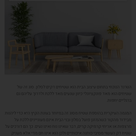
הטרנד הנוכחי בתחום עיצוב הבית הוא שטיחים דקים לסלון. סוג זה של
שטיחים הוא מאד פונקציונלי כיוון שנעים מאד ללכת ולדרוך עליהם גם
ברגליים יחפות.
המגמה העיקרית בהוספת שטיח מסוג זה במיוחד בעונת הקיץ היא כדי ליהנות
מבידוד מהקור כשהמזגן פועל בסלון ובני הבית אינם מעוניינים ללכת על
מרצפות או אריחי קרמיקה קרים, דבר שאינו נוח ואינו נעים. כך הם דורכים על
שטיח דק העשוי מסיבי כותנה איכותיים ולכן הוא אינו חם מדי אלא מעניק