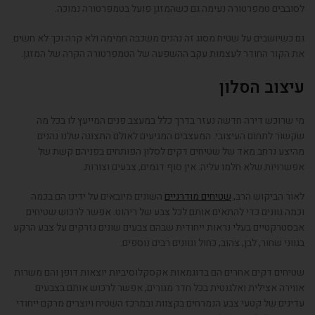
לסובבים טמפרטורה נעימה גם כשהמזגן פועל בטמפרטורה נמוכה.
גם כשיושבים על שטיח מסוג זה נהנים משכבה חמימה ולא קרה וכך לא חשים
את הקור החודר לעצמות עקב ההשפעה של הטמפרטורה הקרה של המזגן.
עיצוב הסלון
מי שרוכש דירה חדשה נעזר בדרך כלל במעצב פנים המייעץ לו בכל מה
שקשור לתחום העיצובי. המעצבים המגיעים לאולם התצוגה שלנו נהנים
מהיצע נרחב מאד של שטיחים דקים לסלון הפותחים בפניהם קשת של
אפשרויות שלא חלמו עליה. אין סוף דגמים, צבעים וצורות.
לאור הביקוש הרב,
שטיחים מודרניים
השונים מיובאים על ידינו הם בכמה
וכמה גוונים כדי להתאים אותם לכל צבע של ריהוט. אפשר לרכוש שטיחים
אבסטרקטיים בעלי נראות ייחודית שבהם צבעים שונים נזרקים על צבע הרקע
בגווני שחור, לבן, צהוב, כחול וגוונים רבים נוספים.
שטיחים דקים אחרים הם בדוגמאות אקסקלוסיביות יוצאות דופן והם משרות
אווירה אצילית ואלגנטית בכל חדר מגורים, אפשר לרכוש אותם בצבעים
עדינים של קטעי צבע הנמרחים בקצוות ובמרכז השטיח ויוצרים מרקם ייחודי