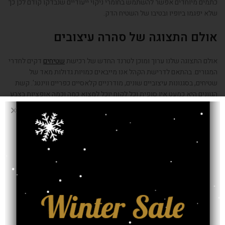
כתמים מיוחדים אפשר להשתמש בחומרי ניקוי ייעודיים שנבדקו קודם לכן כך
שלא יפגמו ביופיו ובטיבו של השטיח הדק.
אולם התצוגה של סהרה עיצובים
אולם התצוגה שלנו ערוך ומוכן לטרנד החדש של רכישת
שטיחים
דקים לחדרי
המגורים. בהתאם לדרישת הקהל אנו מייבאים כמויות גדולות מאד של
שטיחים, בסגנונות עיצוביים שונים, מודרניים קלאסיים כפריים ווינטג'. קשת
הגוונים היא כמעט אין סופית וכל לקוח יוכל למצוא כמה וכמה אופציות בצבע
המוביל שאותו הוא מחפש כדי להתאים את השטיח הדק לריהוט, לווילון
ולאקססוריז הקיימים או מתוכננים להימצא בסלון.
נציגי המכירות המיומנים שלנו משוחחים עם כל לקוח ומעצב פנים ובהתאם
לדרישות הם מציעים אופציות המשתלבות עם הגוונים המבוקשים. הם עוברים
יחד על הדגמים הקיימים ואלו שאמורים להגיע ארצה עד שהם מוצאים את
הדגם שיוצר התאמה אופטימלית לסלון.
נשמח לייעץ גם לכם כדי שתבצעו את הרכישה המושלמת שתהפוך את סלון
ביתכם ליחיד במינו לרווחת בני הבית והאורחים.