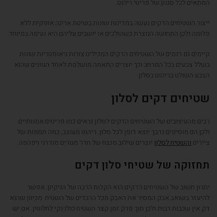
המתאים לכל סגנון של פריטי ריהוט.
ייצור השטיחים הדקים נעשה במדינות שונות בשיטת אריגה אופקית ללא
פלומה ולכן התחושה הנוצרת כשהולכים או יושבים עליהם היא נעימה במיוחד.
קיימים גם דגמים של השטיחים הדקים המכילים צורות גיאומטריות שונות
בשלל צבעים בכל המרחב וכך יוצרים התאמה מושלמת לאחד הגוונים שהוא
הצבע השולט בריהוט בסלון.
שטיחים דקים לסלון
רבים מהעיצובים של השטיחים הדקים לסלון נראים כמו פריטים אמנותיים
ולכן הם מוסיפים נדבך יוצא דופן לכל סלון. ריהוט מעוצב, כמה תמונות של
ציירים
והשטיח לסלון
יוצרים שילוב מנצח של חדר מגורים מודרני ויפהפה.
תחזוקה של שטיחי סלון דקים
יתרון חשוב של השטיחים הדקים הוא הקלות הרבה של הניקיון. אפשר
להיעזר בשואב אבק המסיר את האבק מכל הרבדים של השטיח. מכיוון שהוא
דק אין שכבות רבות ולכן תוך פרק זמן קצר השטיח כולו נקי לחלוטין. אם יש