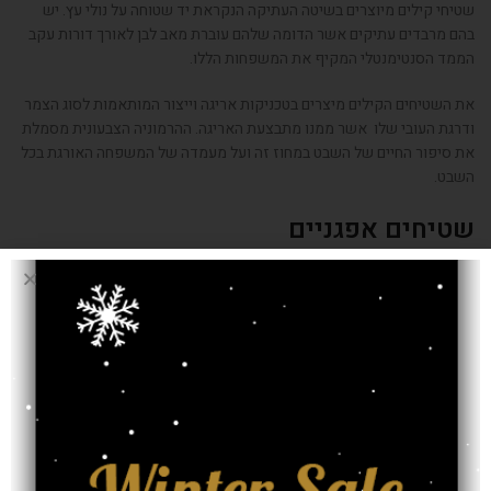
שטיחי קילים מיוצרים בשיטה העתיקה הנקראת יד שטוחה על נולי עץ. יש
בהם מרבדים עתיקים אשר הדומה שלהם עוברת מאב לבן לאורך דורות עקב
הממד הסנטימנטלי המקיף את המשפחות הללו.
את השטיחים הקילים מיצרים בטכניקות אריגה וייצור המותאמות לסוג הצמר
ודרגת העובי שלו אשר ממנו מתבצעת האריגה. ההרמוניה הצבעונית מסמלת
את סיפור החיים של השבט במחוז זה ועל מעמדה של המשפחה האורגת בכל
השבט.
שטיחים אפגניים
עקב נראותם המיוחדת של השטיחים האפגניים יש להם ביקוש רב ובאולם
התצוגה שלנו אפשר לראות היצע נרחב מאד שלהם, בכמה גדלים, דוגמאות
אותנטיות של פרחים, כוכבים, בעלי חיים כמו טביעת הרגל של הפיל ועוד.
מעצבי פנים רבים המודעים לכמויות הגדולות של שטיחים אתניים בשלל
דוגמאות הקיימים במחסנים שלנו, מנתבים את הלקוחות שלהם אלינו כי אין
ספק שכאן ימצאו את השטיחים המתאימים ביותר לריהוט שבחרו.
נשמח להציע גם לכם שטיחים אתניים אשר יוסיפו נופך מיוחד למיקומים