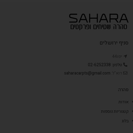
סניף ירושלים
יפו44
טלפון: 02-6252338
דוא"ל:
saharacarpts@gmail.com
סהרה
אודות
קטגוריות נוספות
בלוג