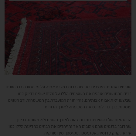
שטיחים אתניים מיוצרים בארצות רבות במזרח אסיה על פי מסורת רבת שנים.
רבים מהתושבים אורגים את השטיחים הללו על נולים ישנים בדיוק כמו
שביצעו זאת אבות אבותיהם. זוהי תורה המועברת בין המשפחות ורב הנשים
עוסקות בכך כדי לפרנס את המשפחה לאורך הדורות.
הדוגמאות של השטיחים נותרות זהות לאורך השנים ולא משתנות כיוון
שמדובר בדגמים שהם אהובים מאד ומייחדים את הבתים במדינות הללו כמו
איראן, קווקז, רוסיה, אפגניסטן, פקיסטן, סין וטורקיה.