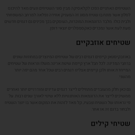
השטיחים האתניים הפכו לקלאסיקה מבין סוגי השטיחים ונעים מאד להיכנס
לסלון אשר מונח בו שטיח מסוג זה המעניק אווירה נפלאה למרחב המשפחתי
ולבית כולו. מלבד הדוגמאות המוכרות, העוסקים בכך מכינים גם דגמים חדשים
מעת לעת אשר נמכרים כאקסמפלרים יוצאי דופן.
שטיחים אוזבקיים
באוזבקיסטאן קיימים דגמים רבים של שטיחים המיוצרים במחוזות שונים
ברחבי המדינה. לכל חבל ארץ קיימת שיטת אריגה משלו ונראות של שטיחים
המייחדת אותו ולכן קיימים אצלינו דגמים רבים שכל אחד מהם יפה יותר
מהשני.
גם כאן חלק מהעובדים מתחילים לייצר דגמים עדינים ומודרניים יותר ואחרים
ממשיכים לייצר את הדוגמאות האותנטיות ללא שינוי לאורך שנים רבות. על
פי נראותו של השטיח וצבעיו, קל מאד לזהות את המקום אשר בו יוצר השטיח
ולבחור בדגם זה או אחר.
שטיחי קילים