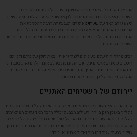
המראה האותנטי והאוריינטלי הוא סימן ההיכר של העמים הללו. מדובר
בשטיחים שיש להם דרישה מתמדת ולכן אפשר למצוא באולם התצוגה שלנו
היצע נרחב מאד של
שטיחים
אתניים. הצבעוניות הרבה המסמלת את
השטיחים האתניים מתאימה למגוון רהיטים בחדרי המגורים כמו לדוגמה
המדליון במרכזם של השטיחים הפרסיים וצורות גיאומטריות הפזורות במרחב
בשטיחים קווקזיים.
רבים מהלקוחות שלנו מעוניינים ליצור נראות יוצאת דופן של ביתם ולכן הם
רוכשים שטיחים אתניים של תרבויות שונות בעולם אשר חלקם נארג בעבודת
יד ואחרים המתוכננים באופן קפדני ומיוצרים בפועל על ידי מכונת ייעודית
המסוגלת לשלב כל כך הרבה צבעים וצורות.
ייחודם של השטיחים האתניים
סימן ההיכר של השטיחים האתניים הוא צפיפות האריגה. כל החוטים מהודקים
זה לזה באופן חזק ביותר והשילוב הצבעוני כולל הרבה מאד גוונים המתאימים
זה לזה. לדוגמה ציורים של פרחים או של בעלי חיים בשלל צבעים על רקע לבן
או אחר. לחילופין בשטיחים הפרסיים אפשר לראות צורות הנדסיות זהות תוך
שילוב צבעים עזים כמו חום ואדום ארגמן או בורדו