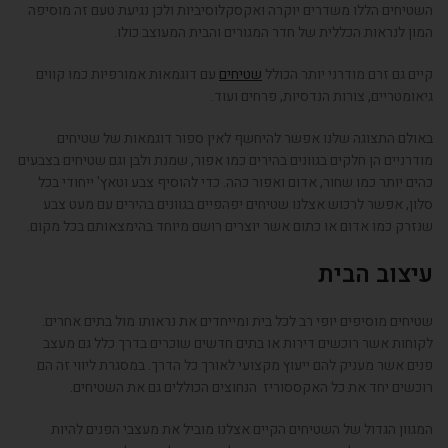
השטיחים הללו משדרים יוקרה ואקסקלוסיביות ולכן נגיעת טעם זה מוסיפה
המון לנראות הכללית של חדר המגורים והבית המעוצב כולו.
קיים גם זרם מודרני יותר הכולל
שטיחים
עם דוגמאות אמורפיות כמו קווים
גיאומטריים, צורות הנדסיות, פרחים ועוד.
באולם התצוגה שלנו אפשר להיחשף לאין ספור דוגמאות של שטיחים
מודרניים הן חלקים בגוונים בהירים כמו אפור, שמנת ולבן וגם שטיחים בצבעים
כהים יותר כמו שחור, אדום ואפור כהה. כדי להוסיף צבע וטאץ' ייחודי בכל
סלון, אפשר לרכוש אצלנו שטיחים יפהפיים בגוונים בהירים עם מעט צבע
שנזרק כמו אדום או כתום אשר יוצרים רושם מיוחד בהימצאותם בכל מקום.
עיצוב הבית
שטיחים מוסיפים יופי רב לכל בית ומייחדים את נראותו מול בתים אחרים.
לקוחות אשר רוכשים דירות או בתים חדשים שוכרים בדרך כלל גם מעצב
פנים אשר מעניק להם ייעוץ מקצועי לאורך כל הדרך. במסגרת ליווי זה הם
רוכשים יחד את כל האקססוריז הנחוצים הכוללים גם את השטיחים.
המגוון הגדול של השטיחים הקיים אצלנו מוביל את מעצבי הפנים להיות