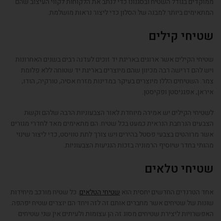
ממוקדים בגודל השטיח ובסגנונו כדי לנתב את הלקוחות לקווי העיצוב שהם
המתאימים ביותר למבנה של הסלון כדי ליצור נראות מושלמת.
שטיחי קילים
שטיחי הקילים אשר ארוגים באריגת יד זוכים לעדנה רבים בשנים האחרונות
ויש להם דרישה רבה מכיוון שהם מיוצרים באריגת יד שטוחה ללא פלומת
צמר. השטיחים הללו מיוצרים בעיקר במדינות מזרח אסיה, טורקיה, הודו,
איראן, אפגניסטן ופקיסטן.
לשטיחי הקילים יש אמירה מיוחדת לאור הצבעוניות הרבה שלהם וקשת
הצבעים הנרחבת הנראית כמעט בכל שטיח. הם מתאימים מאד לחדרי מגורים
אשר מרוהטים בצבעי פסטל בהירים ויש צורך לתת טוויסט, כדי ליצור שינוי
מהותי בחדר שיוסיף הרמוניה בזכות הנגיעות הצבעוניות.
שטיחי טלאים
אחד הטרנדים החדשים יחסית הוא
שטיחי הטלאים
. כל שטיח מורכב מיחידות
שונות של שטיחים אשר מחברים אותם זה לזה ויחד הם יוצרים שטיח יפהפה.
האפשרויות ליצירת שטיחים מסוג זה הן עצומות ולעיתים אין שני שטיחים