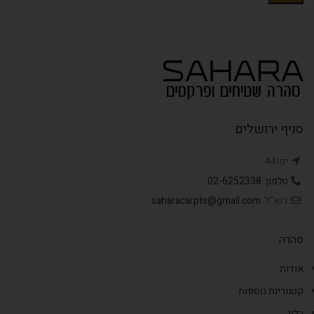
סניף ירושלים
יפו44
טלפון: 02-6252338
דוא"ל:
saharacarpts@gmail.com
סהרה
אודות
קטגוריות נוספות
בלוג