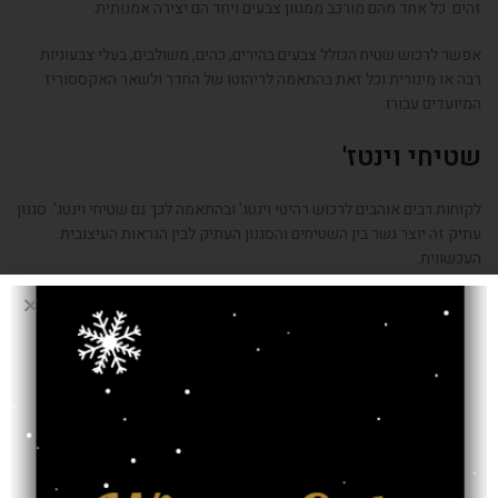
זהים. כל אחד מהם מורכב ממגוון צבעים ויחד הם יצירה אמנותית.
אפשר לרכוש שטיח הכולל צבעים בהירים, כהים, משולבים, בעלי צבעוניות
רבה או מינורית וכל זאת בהתאמה לריהוטו של החדר ולשאר האקססוריז
המיועדים עבורו.
שטיחי וינטז'
לקוחות רבים אוהבים לרכוש רהיטי וינטג' ובהתאמה לכך גם שטיחי וינטג'. סגנון
עתיק זה יוצר גשר בין השטיחים והסגנון העתיק לבין הנראות העיצובית
העכשווית.
אחת משיטות הייצור של שטיחי וינטג' כוללת שפשוף של השטיח באבנים
אשר מגרדת במעט את השכבה העליונה וכך יוצרת דוגמה שחוקה
ומטושטשת. בתום הליך זה, מבצעים לשטיח שטיפה כימית אשר מותירה אותו
עם צבע בוהק ובולט בכל צבע שנבחר ובעל סגנון חדשני.
אנשי המכירות שלנו באולם התצוגה מודעים היטב לעובדה שקשה מאד
לבחור שטיח מודרני לאור האפשרויות הרבות אשר מבלבלות כל לקוח. לכן הם
משוחחים עם כל לקוח כדי להבין איך נראה הבית אילו רהיטים קיימים,