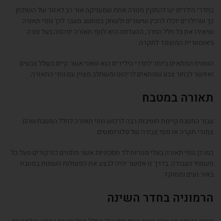
בחדרי הילדים יש להתקין מנורה אחת שמעניקה אור רב לאזור של השולחן
כך שהילדים יוכלו להכין שיעורים ולשחק במחשב מעבר לכך גופי תאורה
שיאירו את כל חלל החדר, ההעדפה היא לגוף תאורה יפהפה בעל צורה
גיאומטרית המוצמד לתקרה.
השטיח המתאים ביותר לחדרי הילידים הוא שאגי אשר קיים בשלל צבעים
ואפשר לבחור צבע שמתאים לריהוט ומשתלב מצוין עם גופי התאורה.
תאורה במטבח
עבור המטבח קיימת חשיבות רבה לרכוש גופי תאורה לחלל המטבח שהם
צמודי תקרה או פסי צבירה של פלורוסנטים.
כמו כן גופי תאורה בעלי מנורות לד חסכוניות אשר מופנים כזרקורים מעל כל
משטחי העבודה. בדרך זו אפשר יהיה לבצע את הפעולות השונות במטבח
באור נעים וממוקד.
הרמוניה בחדר השינה