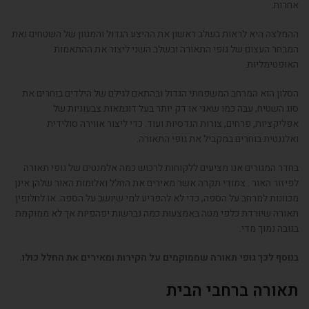
אחרות.
ההמלצה היא לראות בשלב ראשון את ההיצע הגדול והמגוון של השטחים ואת
המבחר העצום של גופי התאורה ובשלב השני ליצור את ההתאמות
האופטימליות.
הסלון הוא המרחב המשפחתי הגדול ובהתאם לגילם של הילדים בוחרים את
סוג השטיח, עבה כמו שאגי או דק יותר בעל דוגמאות צבעוניות של
אפליקציות, פרחים, צורות הנדסיות ועוד. כדי ליצור אווירה סולידית
ואלגנטית בוחרים במקביל את גופי התאורה.
בחדר המגורים אנו מציעים ללקוחות לרכוש כמה אלמנטים של גופי תאורה
לפיזור האור . צמודי תקרה אשר מאירים את החלל ואלומות האור שלהן אינן
מכוונות למרחב על הספה, כדי לא להפריע למי שיושב על הספה. או לחלופין
תאורה שיורדת כלפי מטה באמצעות כמה נברשות יפהפיות אך לא ממוקמת
בגובה נמוך מדי.
בנוסף לכך גופי תאורה שממוקמים על הקירות ומאירים את החלל כולו.
תאורה ברחבי הבית