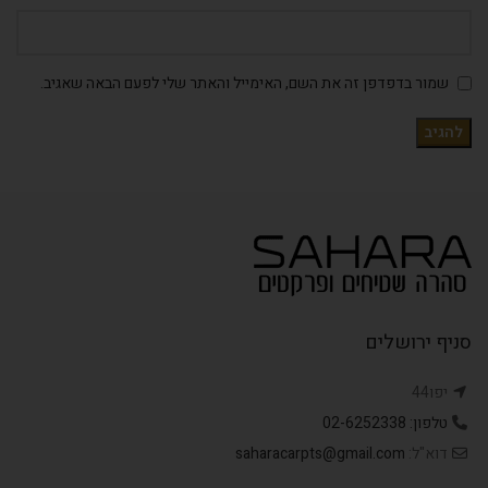
שמור בדפדפן זה את השם, האימייל והאתר שלי לפעם הבאה שאגיב.
סניף ירושלים
יפו44
טלפון: 02-6252338
דוא"ל:
saharacarpts@gmail.com