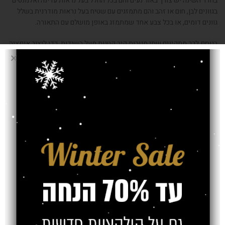
בחדר השינה יש צורך באור נעים וחם בכל החלל בעל נראות עדינה ואלמנטים
בגוונים לבן, חום או זהב והם מתמזגים עם שטיח בעל נראות מודרנית בשלל
גוונים דומים, או בכל צבע אחד שמתמזג באופן מושלם עם התאורה.
בנוסף לכך מתקינים שתי מנורות קיר קטנות מעל השידות, כדי ליצור אופציה
נאותה לכל אחד מבני הזוג עבור קריאה.
אנחנו מודעים להתלבטויות הרבות שלכם ולכן נשמח לעזור לכם בעצות
ייחודיות ומועילות כדי שתוכלו ליצור את החיבור הנכון ביותר בין השטיח
לתאורה –
צרו קשר
.
Older
Newer
כתיבת תגובה
*
האימייל לא יוצג באתר.
שדות החובה מסומנים