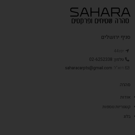
סניף ירושלים
יפו44
טלפון: 02-6252338
דוא"ל:
saharacarpts@gmail.com
סהרה
אודות
קטגוריות נוספות
בלוג