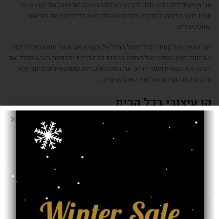
אנו מציעים ללקוחות שלנו להביא לאולם התצוגה דוגמאות של העץ אשר
ממנו ייוצר הריהוט לסלון או לפינת האוכל וזאת כדי ליצור את הנראות
האופטימלית.
כמו שטיח בעל קווים בודדים של חרדל על רקע אפור אשר מותאמים לריהוט
שמרופד בגוון האפור ועל הספה מונחות כמה כריות יפהפיות בצבע חרדל. אם
יוציאו את השטיח וישאירו רק את הספה והכריות האפקט יהיה מינורי ולא
מדהים כמו השילוב של שני האלמנטים יחד.
קו עיצובי בכל הבית
המגמה היא ליצור קו עיצובי זהה בכל הבית כמו קלאסי, אקלקטי, מודרני,
ווינטג' או אחר. כאשר נצמדים לקו עיצובי זהה, השמיים הם הגבול ואפשר
לבצע התאמות ושילובים מדהימים.
אפשר לרכוש שטיח גדול ולהניח מעליו את כל פריטי הריהוט, או לחלופין
שטיח שממלא חלק קטן יותר במרחב הסלון ומניחים מעליו את השולחן או
השולחנות של הסלון.
אם גם אתם מעוניינים באופציות מרהיבות לסלון, דברו אתנו ונשמח מאד