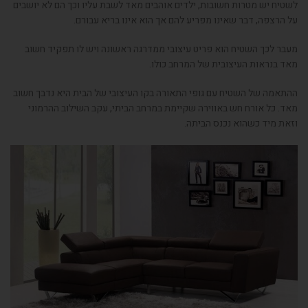
לשטיח יש מטרות חשובות, ילדים אוהבים מאד לשבת עליו וכך הם לא יושבים
על הרצפה, דבר שאינו מפריע להם אך הוא אינו בריא עבורם.
מעבר לכך השטיח הוא פריט עיצובי ממדרגה ראשונה ויש לו תפקיד חשוב
מאד בנראות העיצובית של המרחב כולו.
ההתאמה של השטיח עם גופי התאורה בקו העיצובי של הבית היא נדבך חשוב
מאד. כל אורח חש באווירה שקיימת במרחב הביתי, עקב השילוב ההרמוני
וזאת מיד כשהוא נכנס הביתה.