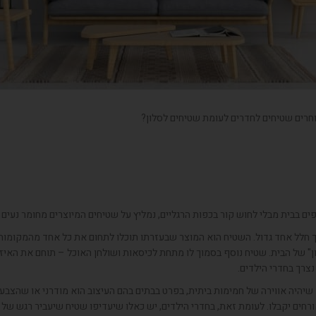
חרים שטיחים לחדרים לעומת שטיחים לסלון?
ם בבית מבלי לחוש קור בכפות הרגליים, נמליץ על שטיחים המיוצרים מחומר נעים 
 חלל אחד גדול. השטיח הוא המוצר שבעזרתו תוכלו לתחום את כל אחד מהמקומות 
" של הבית. שטיח נוסף בסמוך לו מתחת לכיסאות ושולחן האוכל – תוחם את האיזור
נצרך בחדרי הילדים.
יהיה אווירה של חמימות ביתית, בפרט בבתים בהם העיצוב הוא מודרני או שהצבעים
חים יקבלו. לעומת זאת, בחדרי הילדים, יש כאלו שיעדיפו שטיח שיעביר רגש של ש