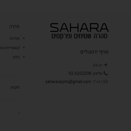
סהרה
אודות
קטגוריות נו
סניף ירושלים
בלוג
יפו44
טלפון: 02-6252338
דוא"ל:
saharacarpts@gmail.com
תקנון
,