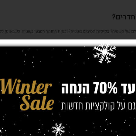
חדרים?
גלם של השטיח? צפיפות הסיבים בשטיח? וכמות החומר הטבעי בשטיח. כשבאופן כלל
ה יותר היא על ידי חומרים טבעיים. מהצד השני יש צבעים מחומרים כימיים, שיש ל
ים. חומר הגלם יקר יחסית, וניתן לצבוע אותו בשלל גוונים. הצמר נעים למגע, ואי
 עמיד ושכיח ביותר, ניתן ליצור עימו שטיחים רבים בצורות וגוונים שונים.
הם יוצרים הוא פשוט ונעים, לא לקוחים את תשומת הלב, ובעצם מתאימים את עצמם 
ם צורות מיוחדות שמביאה "אמירה" לחלל הבית. קל לתחזוקה וניקוי.