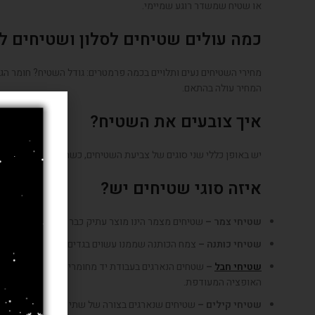
או שטיח שמשדר רוגע שמיימי.
כמה עולים שטיחים לסלון ושטיחים ל
מחירי השטיחים נעים ותלויים בכמה פרמטרים: גודל השטיח? חומר ה
המחיר עולה בהתאם.
איך צובעים את השטיח?
יש באופן כללי שני סוגים של צביעת השטיחים, כשהדרך הטובה והיקר
איזה סוגי שטיחים יש?
שטיחי צמר –
שטיחים מצמר הינו מוצר עתיק כבר מאות ואולי אלפי שנ
שטיחי כותנה –
צמח הכותנה שממנו עשוים בגדים רבים, הוא חומר גולם
שטיחי חבל
–
שטחים הנארגים בעבודת יד מחומרים טבעיים, המראה ש
האופציה המעודפת.
שטיחי קילים –
שטיחים שנארגים בצורה של שתי וערב, על פי רוב ע