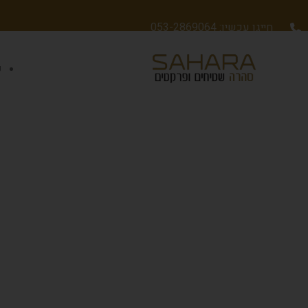
חייגו עכשיו: 053-2869064
ש