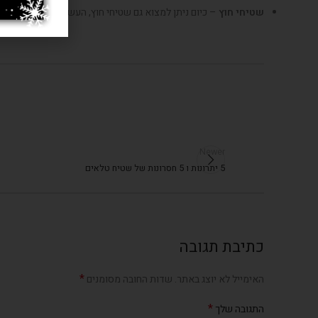
שטיחי חוץ
– כיום ניתן למצוא גם שטיחי חוץ, העשויים מפוליאסטר או PVC שעמידים בפני מים וניתן לנקותם על ידי חומרי ני
Newer
5 יתרונות ו 5 חסרונות של שטיח טלאים
כתיבת תגובה
*
האימייל לא יוצג באתר.
שדות החובה מסומנים
*
התגובה שלך