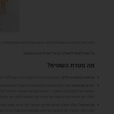
הגיע הזמן להתחדש בשטיחים לבית, ואתם שואלים את עצמכם איך בו
על מנת לענות לשאלה זו, עליכם לדעת בעצמכם:
מה מטרת השטיח?
נעימות בכפות הרגלים:
כשהסיבה לקניית השטיח היא רצון ללכת יחפי
יצירת מתחמים:
אם הסלון והמטבח שלכם ופינת האוכל נמצאים בתוך
הישיבה של הסלון (עד המסך) – תוחם בעצם את האיזור להיות ה"סלון
החלל רחב ופתוח. קניית שטיח על מנת ליצור מתחם לסלון, הוא פחות 
מה הרגש?
בחלל הסלון, שהוא המרחב הציבורי של הבית, חשוב מאד ש
יעזרו מאד להעביר את תחושת הביתיות שאתם רוצים שבני הבית והאור