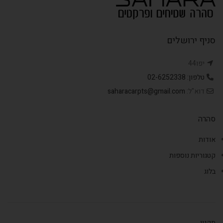
סניף ירושלים
יפו44
טלפון: 02-6252338
דוא"ל:
saharacarpts@gmail.com
סהרה
אודות
קטגוריות נוספות
בלוג
תקנון