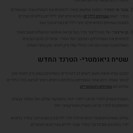
פסטל רכים המשרים רוגע ושלווה.
עבור מי החדר-
כמובן שחשוב מאוד להתאים את השטיח עבור שהשוהים
בחדר. ישנם
שטיחים לילדים
המתאימים יותר לילדים בגילאים צעירים
לעומת שטיחים המתאימים יותר לילדים בוגרים ובני נוער.
קו עיצובי-
על מנת ליצור חדר בעל מראה אסתטי ומושלם חשוב מאוד
להתאים את השטיח לקו העיצובי של החדר. שימו לב מהם הצבעים
השולטים בו ומהו המראה הכולל שלו ורק לאחר מכן בחרו שטיח.
שטיח גיאומטרי- הטרנד החדש
כמובן שלא פחות חשוב לשים לב לטרנדים השולטים בשוק ורק לאחר מכן
לבחור שטיח. כיום אחד השטיחים הבולטים והיפים ביותר לעיצוב חדר הילדים
שלכם הם
שטיחים גיאומטריים
.
השטיח מעניק לחדר מראה ייחודי יותר ומאפשר שילוב של מספר צבעים
המספקים לחדר מראה מעניין ואטרקטיבי יותר.
שילוב שטיח גיאומטרי מתאים לכל חדר ילדים בין אם מדובר בחדר בנים או
חדר בנות והן אם מדובר בחדר עבור ילדים צעירים או מבוגרים.