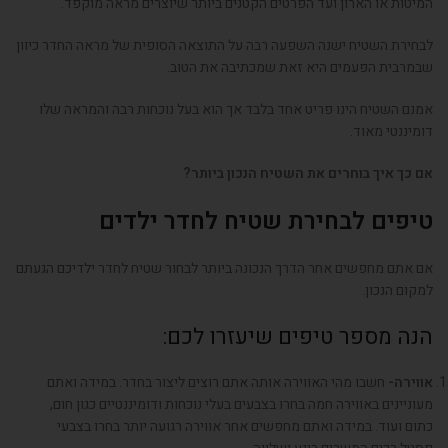
המיטות או הארון ועד הפרטים הקטנים ביותר שיוצרים מראה מוקפד.
לבחירת השטיח ישנה השפעה רבה על התוצאה הסופית של מראה החדר כיוון
שבמרבית הפעמים היא זאת שמכתיבה את הטוב.
אמנם השטיח הינו פריט אחד בלבד אך הוא בעל נוכחות רבה והמראה שלו
דומיננטי מאוד.
אם כך איך בוחרים את השטיח הנכון ביותר?
טיפים לבחירת שטיח לחדר ילדים
אם אתם מחפשים אחר הדרך הנכונה ביותר לבחור שטיח לחדר ילדיכם הגעתם
למקום הנכון.
הנה מספר טיפים שיעזרו לכם:
אווירה-
חשבו מהי האווירה אותה אתם רוצים ליצור בחדר. במידה ואתם
מעוניינים באווירה חמה בחרו בצבעים בעלי נוכחות ודומיננטיים כגון חום,
כתום ועוד. במידה ואתם מחפשים אחר אווירה רגועה יותר בחרו בצבעי