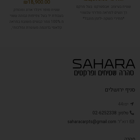
₪
שטיח בעיצוב אבסטרקט בעל מרקם
שטיח סופר זיגלר ארוג ומהודק
רך ונעים למראה מודרני עכשווי
בעבודת יד בעל צפיפות גבוהה עשוי
*מחירי השקה -לזמן מוגבל*
מ 100% צמר כבשים משובח במראה
קלאסי בדוגמה מעוטרת ומלכותי,
בעל צבעים טבעיים.
סניף ירושלים
יפו44
טלפון: 02-6252338
דוא"ל:
saharacarpts@gmail.com
סהרה