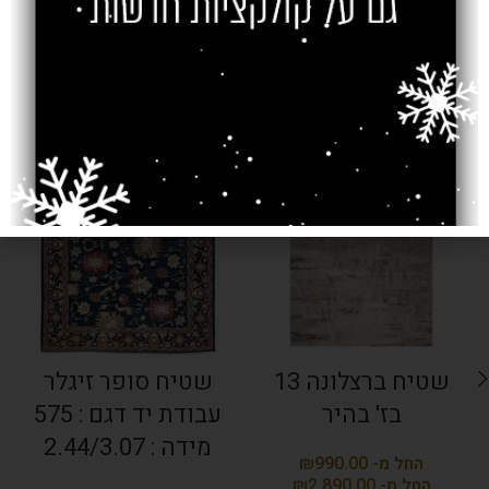
מוצרים קשורים
SOLD OUT
שטיח ברצלונה 13
שטיח סופר זיגלר
בז' בהיר
עבודת יד דגם : 575
מידה : 2.44/3.07
₪
₪