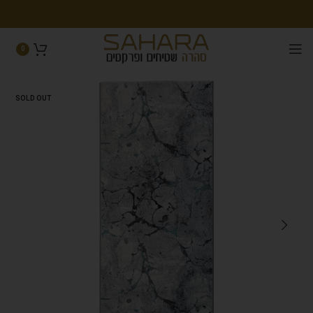
0
SOLD OUT