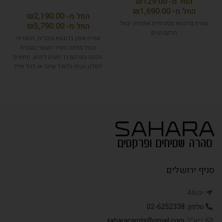
₪
₪
₪
שטיח בדוגמא מסורתית אפגנית -בעל
₪
מרקם נעים
שטיח אפגן בדוגמא בוכרית, מסורתי
ובעל מראה עשיר העשוי בעבדת
מכונה במרקם רך ונעים למגע, מתאים
לסלון הבית ולחדר שינה או לכל חלל
אחר שרוצים להוסיף אווירה
אותנטית.
סניף ירושלים
יפו44
טלפון: 02-6252338
דוא"ל:
saharacarpts@gmail.com