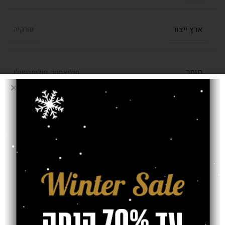
ארץ ייצור
טורקיה
חומר
פוליאסטר, פוליפרופילן
רמת צפיפות
750,000 קשר למ"ר
אחריות
חוות דעת (0)
משלוח