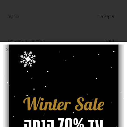
ארץ ייצור
טורקיה
חומר
פוליאסטר, פוליפרופילן
רמת צפיפות
750,000 קשר למ"ר
אחריות
חוות דעת (0)
משלוח