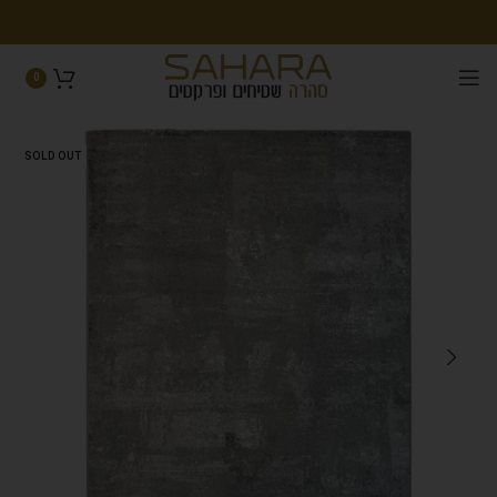
0
SOLD OUT