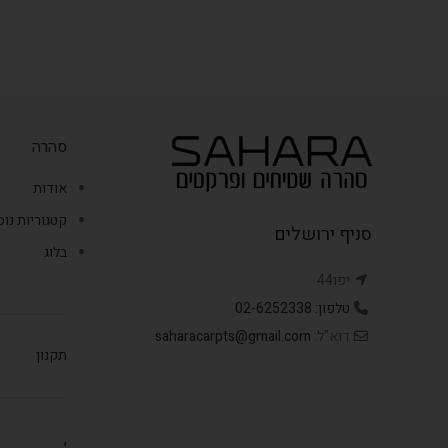
עשוי מגומי מיוחד המונע החלקה.
סהרה
אודות
קטגוריות נו
סניף ירושלים
בלוג
יפו44
טלפון: 02-6252338
דוא"ל:
saharacarpts@gmail.com
תקנון
,