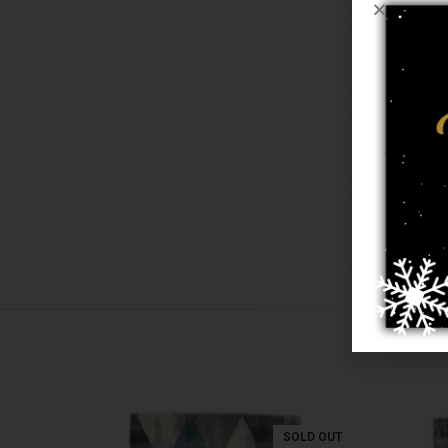
טורקיה
ר, פוליפרופילן
קשר למ"ר
SOLD OUT