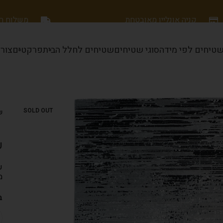
קניה אונליין מאובטחת
משלוח חינם
טיחים לפי מידה
סוגי שטיחים
שטיחים לחלל הבית
פרקטים
צור
SOLD OUT
שט
ש
ש
מ
ב