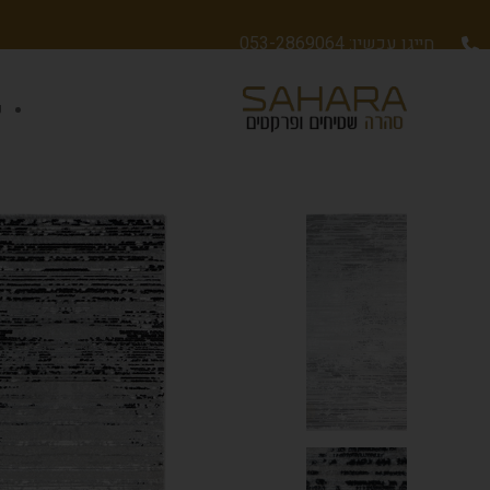
חייגו עכשיו: 053-2869064
ש