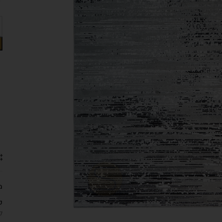
מ
ק
ל