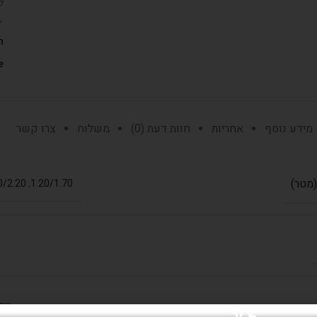
ל
,
ת
:
מידע נוסף
אחריות
חוות דעת (0)
משלוח
צרו קשר
(מטר)
0/2.20
,
1.20/1.70
סיל