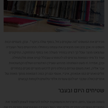
מכירים את המשפט ״מה שקונים בזול, בסוף עולה ביוקר״.. ובכן, פעמים רבות
משפט זה אכן נכון ואנו מוצאים את עצמנו בהתחלה מתרגשים בשל העובדה
שמצאנו מוצר שכל כך רצינו במחיר מעולה ואז בסוף התחזוקה, התיקונים
ועוד כל מיני הוצאות גורמים לנו להתחרט שבכלל קנינו אותו מלכתחילה…
ובכן, אמירה זו מעט השתנתה מהרגע שעידן האינטרנט ועולם הקמעונאות
עבר אליה, זאת משום שהיום בהחלט ניתן לרכוש מוצרים טובים במחירים
זולים ואתרים כמו אמאזון, איביי, אטסי הם רק כמה דוגמאות מתוך מאות של
אתרים כאלה שכבר יש להם עשרות אלפי גולשים ולקוחות קבועים.
שטיחים היום ובעבר
בשונה מבעבר, היום, היצרניות והמשווקות יכולות להרשות לעצמן למכור את
המוצרים השונים במחירים זולים יותר בשל העובדה שההוצאות נמוכות בין אם