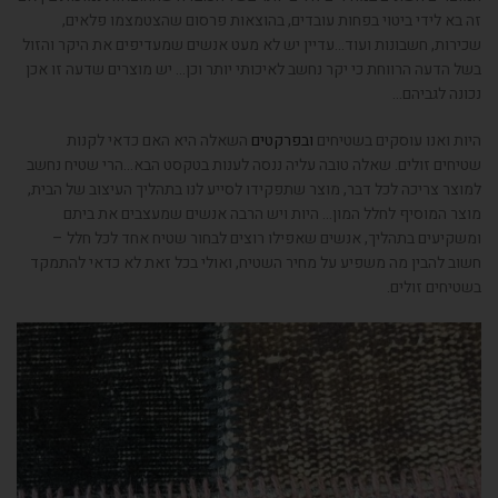
זה בא לידי ביטוי בפחות עובדים, בהוצאות פרסום שהצטמצמו פלאים,
שכירות, חשבונות ועוד…עדיין יש לא מעט אנשים שמעדיפים את היקר והזול
בשל הדעה הרווחת כי יקר נחשב לאיכותי יותר וכן… יש מוצרים שדעה זו אכן
נכונה לגביהם…
היות ואנו עוסקים בשטיחים
ובפרקטים
השאלה היא האם כדאי לקנות
שטיחים זולים. שאלה טובה עליה ננסה לענות בטקסט הבא…הרי שטיח נחשב
למוצר צריכה לכל דבר, מוצר שתפקידו לסייע לנו בתהליך העיצוב של הבית,
מוצר המוסיף לחלל המון… היות ויש הרבה אנשים שמעצבים את ביתם
ומשקיעים בתהליך, אנשים שאפילו רוצים לבחור שטיח אחד לכל חלל –
חשוב להבין מה משפיע על מחיר השטיח, ואולי בכל זאת לא כדאי להתמקד
בשטיחים זולים.