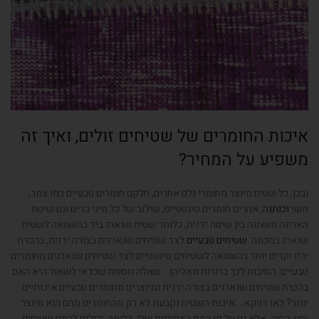
איכות החומרים של שטיחים זולים, ואיך זה
משפיע על המחיר?
ובכן, כל שטיח מיוצר מחומרי גלם אחרים, חלקם חומרים טבעיים כמו צמר,
משי
וכותנה
, אחרים חומרים סינטטיים, שילוב של כל מיני בדים וגם שיטת
האריגה משתנה בין שיטה ידנית, כלומר שטיח שנארג ביד בהשוואה לשטיח
שנארג במכונה.
שטיחים טבעיים
לצד שטיחים שנארגים בצורה ידנית, בהכרח
יהיו יקרים יותר בהשוואה לשטיחים סינטטיים לצד שטיחים שנארגים מחומרים
טבעיים. הסיבות לכך ברורות מאליהן… שאלה נוספת שכדאי לשאול היא האם
בהכרח שטיחים שנארגים בצורה ידנית ומיוצרים מחומרים טבעיים איכותיים
יותר? לאו דווקא… איכות השטיח נקבעת לא רק מהחומרים מהם הוא מיוצר
וסוג הסיב, אלא גם על פי רמת הצפיפות שלו. כלומר, יכולים להיות שטיחים