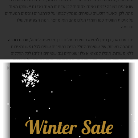
שנארגים בצורה ידנית ואינם צפופים לכן עדינים מאוד ואז גם יישחקו מאוד
מהר. לכן, כאשר רוכשים שטיחים מומלץ לבחון על פרמטרים נוספים המעידים
על איכות השטיח כמו חומרי הגלם מהם הוא מיוצר, רמת הצפיפות שלו
וכדומה.
יחד עם זאת, כן ניתן למצוא שטיחים זולים דרך מבצעים למשל,
חברת סהרה
מתמחה בשיווק של שטיחים לחלל הבית במחירים שווים לכל נפש ובאיכות
ללא פשרות. תוכלו למצוא אצלנו שטיחים (גם שטיחים זולים) לכל החללים
השונים: חלל הילדים, סלון, חדר השינה מסוגים שונים כמו למשל שטיחים
פרסיים, שטיחים אינדיאניים, שטיחים טלאים צבעוניים, שטיחים מודרניים
שטיחים עם צורות גיאומטריות, שטיחי שאגי ועוד… בחירה נכונה של השטיחים
לחללים השונים בביתכם תסייע לכם ליצור את האווירה אליה אתם מייחלים,
להוסיף טאצ’ ייחודי, צבע ועומק.
נשמח לסייע לכם בתהליך בחירת השטיחים לחללים השונים – לבית או
למשרד, כל מה שאתם צריכים לעשות הוא פשוט
להשאיר את הפרטים שלכם
אצלנו באתר
, ונציג שלנו יחזור אליכם ממש בהקדם.