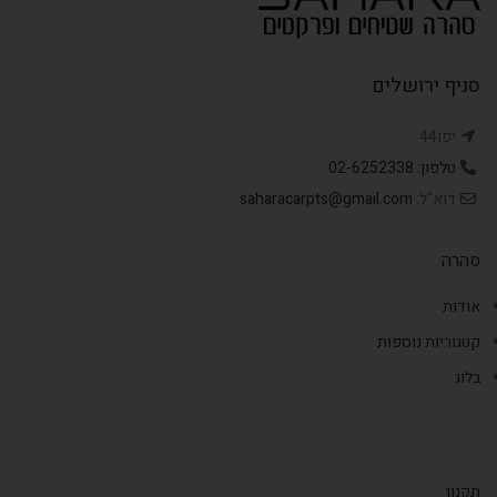
סניף ירושלים
יפו44
טלפון: 02-6252338
דוא"ל:
saharacarpts@gmail.com
סהרה
אודות
קטגוריות נוספות
בלוג
תקנון