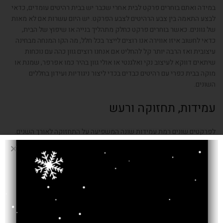
במידה ואתם בוחרים פרקט לבית אחרי שכבר יש בבית רהיטים עומדים, כדאי
לבצע התאמה בין צבע הרהיטים לצבע הפרקט. יש היום עשרות אם לא מאות
של גוונים. כאשר בוחרים פרקט כחלק מתהליך בנייה או שיפוץ של הבית,
כדאי לחשוב איזו אווירה אנו רוצים לייצר בכל חלל, מה הקו המנחה מבחינה
עיצובית ואז הרבה יותר קל להחליט אם אנחנו רוצים גוון כהה עם נוכחות
שיתאים דווקא לעיצוב נקי ואלגנטי או אולי גוון בהיר כמו אפרפר, שמנת או
מוקה בבית כפרי עם רהיטים כבדים בכדי ליצור ניגודיות ועידון בחללים
השונים.
עמידות, תחזוקה ורעש
לפרקטים שונים רמת עמידות שונה המשפיעה על התחזוקה לאורך השנים.
ליטוש, חידוש הלקה או השמן, אלו הם חלק מתהליכי התחזוקה שיש לבצע
בעיקר
בפרקט מעץ טבעי
. בנוסף, כדאי להתייחס לבידוד ובחללים כמו חדר
השינה למשל או חדר הילדים, לבחור בפרקטים עם בידוד גבוה שעושים פחות
רעש.
חברת סהרה שטיחים ופרקטים
משווקת לקהל לקוחותיה מגוון של פרקטים
מסוגים שונים כמו פרקטים מסוג למינציה ופרקט תלת שכבתי מעץ טבעי. ניתן
לעיין באתר שלנו ולהשאיר את הפרטים, תוך זמן קצר נציג שלנו יחזור אליכם