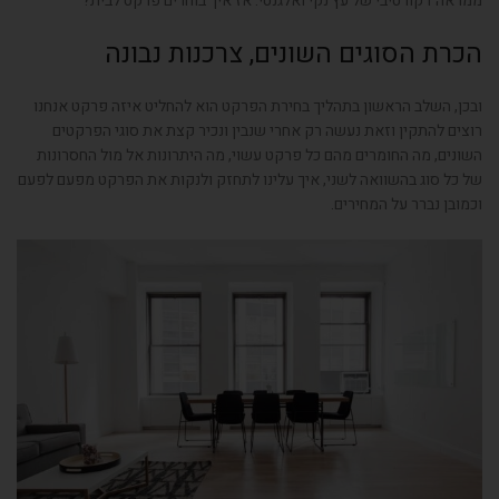
ממראה דקורטיבי של עץ נקי ואלגנטי. אז איך בוחרים פרקט לבית?
הכרת הסוגים השונים, צרכנות נבונה
ובכן, השלב הראשון בתהליך בחירת הפרקט הוא להחליט איזה פרקט אנחנו
רוצים להתקין וזאת נעשה רק אחרי שנבין ונכיר קצת את סוגי הפרקטים
השונים, מה החומרים מהם כל פרקט עשוי, מה היתרונות אל מול החסרונות
של כל סוג בהשוואה לשני, איך עלינו לתחזק ולנקות את הפרקט מפעם לפעם
וכמובן נברר על המחירים.