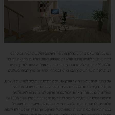
כמו כל דבר שאנו בוחרים כחלק מתהליך העיצוב והלבשת הבית, גם פרקט
לבית שנחשב לפריט מרכזי שלא רק משפיע באופן בולט על המראה של כל
חלל וחלל בביתנו, אלא מדובר במוצר דקורטיבי שילווה אותנו לאורך שנים
רבות, לפחות עד השיפוץ הבא ואולי גם אחריו כדאי ומומלץ לבחור בשלבים.
אם בעבר, פרקטים היו מוצר שרק אנשים אמידים היו יכולים להרשות לעצמם,
שכן היה רק סוג אחד או שניים של פרקט מה שהשפיע בצורה ישירה על
העלות, היום כל אחד מאיתנו יכול לבחור פרקט לבית. תודות לטכנולוגיה
ולחומרי הגלם השונים, לא חייבים לבחור בפרקט גושני שכולו עשוי 100% עץ
מלא, ניתן לבחור בפרקט תלת שכבתי או פרקט למינציה, בחירה שתוזיל
בעשרות אחוזים את העלות הסופית של הפרקט, אך עדיין תאפשר לנו להנות