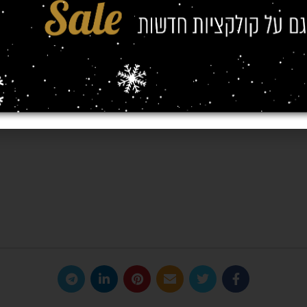
ם וספקים, כדאי לבחור בפרקט שקל לתחזק ופשוט מאוד לנקות כמו פרקט למינציה 
כה אחת לכמה חודשים והפרקט נראה ממש כמו חדש.
ווירה נעימה עבור העובדים ותשתלב נפלא עם כל סגנון ואווירה שאנו רוצים ליצור