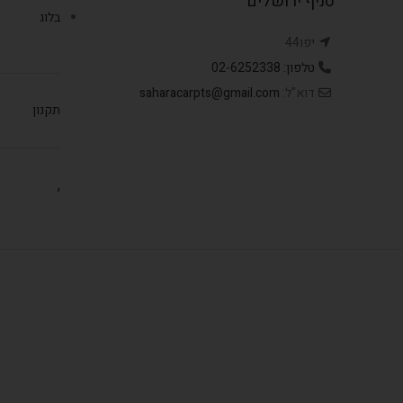
סניף ירושלים
בלוג
יפו44
טלפון: 02-6252338
דוא"ל:
saharacarpts@gmail.com
תקנון
,