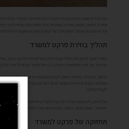
אנו מבלים שעות רבות בעבודה ועבור רבים מאיתנו המשרד מהווה את ב
אווירה נינוחה, רגועה, אווירה שתדמה בית. ממש כמו שבחירת הריצו
וכל מי שנכנס מקבל רושם חיובי על המקום שכן ההשקעה נראית לעין 
תהליך בחירת פרקט למשרד
מאוד חשוב לבחון את החלל עצמו טרם בוחרים את הפרקט הנכון. במידה
שייבחר, אך אם הסיטואציה הפוכה, כן ניתן לבחור קודם כל את הפרקט
בנוסף, בתהליך הבחירה חשוב לקחת בחשבון את נושא התקציב שעומ
בשילוב דבקים מיוחדים השומרים על הפרקט עמיד בפני סריטות וכתמי
לקבל החלטה.
בכל אופן, לא משנה באיזה פרקט למשרד בחרתם, חשוב לבדוק האם מ
המשרד. חשוב לבחור בחברה מוכרת עם שם, ניסיון ומוניטין בתחום הפ
תחזוקה של פרקט למשרד