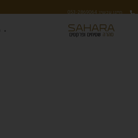
חייגו עכשיו: 053-2869064
ש