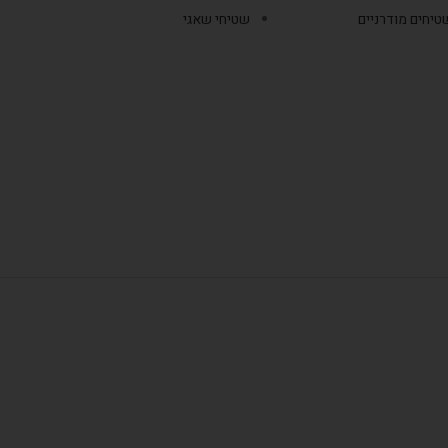
טיחים מודרניים
שטיחי שאגי