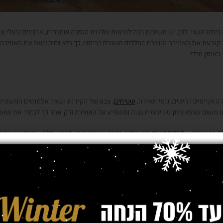
יתנו השני. לכן, יש חשיבות רבה לנראות שלו וזו הסיבה שחברות, ארגונים ובעלי
ף קובעת את האווירה הנוצרת בחללים השונים בביתנו, כך היא גם קובעת את האווי
באופן מידי.
 וקיימים רהיטים, גופי תאורה,
שטיחים
, צבע של הקירות ושאר אלמנטים המשפיע
 משום שהוא נותן טון יחסית גבוה ומשפיע על האווירה ורק אחר כך לבחור את שאר
ד ברשותנו –
פרקט גושני
הוא היקר ביותר, אחריו מגיע פרקט תלת שכבתי ויש גם
ם לאורך זמן. במידה והחלטתם לבחור בפרקט תלת שכבתי, כדאי להכיר את סוגי הע
קבלים אחריות מלאה על הפרקט, מי מבצע את תהליך ההתקנה, כמה זמן זה לוקח 
רקטים, בחירה שתבטיח לנו פרקט איכותי.